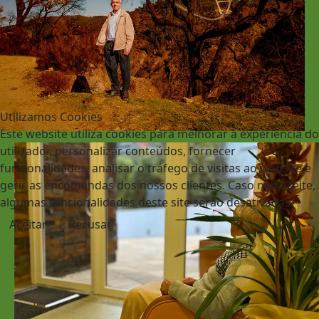
Utilizamos Cookies
Este website utiliza cookies para melhorar a experiência do
utilizador, personalizar conteúdos, fornecer
funcionalidades, analisar o tráfego de visitas ao website e
gerir as encomendas dos nossos clientes. Caso não aceite,
algumas funcionalidades deste site serão desativadas.
Aceitar
Recusar